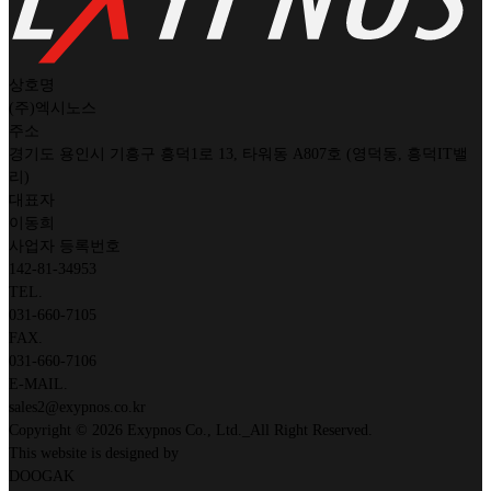
상호명
(주)엑시노스
주소
경기도 용인시 기흥구 흥덕1로 13, 타워동 A807호 (영덕동, 흥덕IT밸
리)
대표자
이동희
사업자 등록번호
142-81-34953
TEL.
031-660-7105
FAX.
031-660-7106
E-MAIL.
sales2@exypnos.co.kr
Copyright © 2026 Exypnos Co., Ltd._All Right Reserved.
This website is designed by
DOOGAK