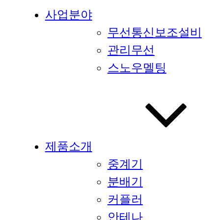
사업분야
무선통신보조설비
관리무선
스노우멜팅
제품소개
중계기
분배기
커플러
안테나