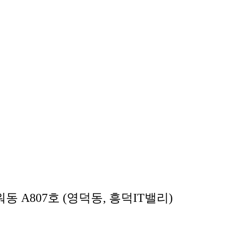
동 A807호 (영덕동, 흥덕IT밸리)