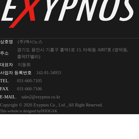
상호명
(주)엑시노스
경기도 용인시 기흥구 흥덕1로 13, 타워동 A807호 (영덕동,
주소
흥덕IT밸리)
대표자
이동희
사업자 등록번호
142-81-34953
TEL.
031-660-7105
FAX.
031-660-7106
E-MAIL.
sales2@exypnos.co.kr
Copyright © 2026 Exypnos Co., Ltd._All Right Reserved.
This website is designed by
DOOGAK