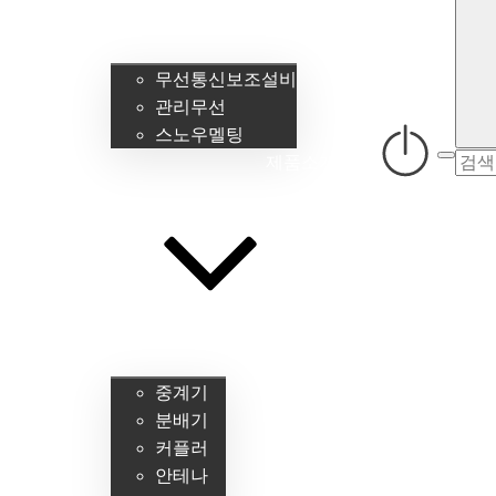
무선통신보조설비
관리무선
스노우멜팅
검
제품소개
색:
중계기
분배기
커플러
안테나