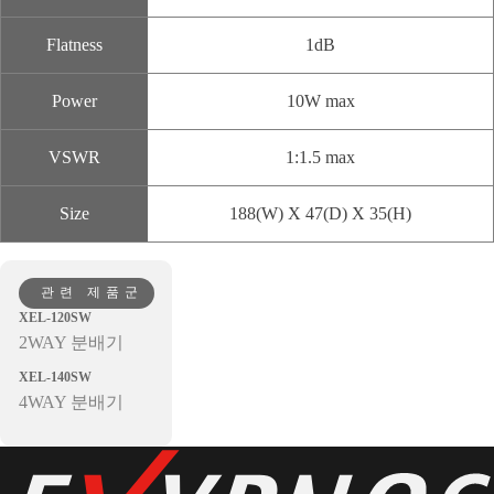
Flatness
1dB
Power
10W max
VSWR
1:1.5 max
Size
188(W) X 47(D) X 35(H)
관련 제품군
XEL-120SW
2WAY 분배기
XEL-140SW
4WAY 분배기